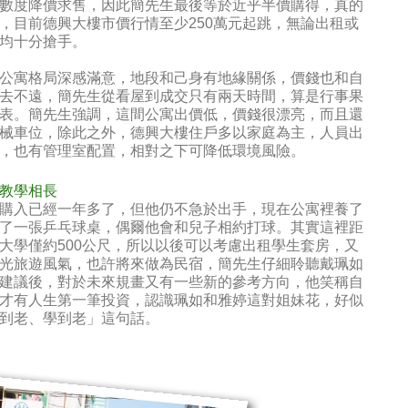
數度降價求售，因此簡先生最後等於近乎半價購得，真的
，目前德興大樓市價行情至少250萬元起跳，無論出租或
均十分搶手。
公寓格局深感滿意，地段和己身有地緣關係，價錢也和自
去不遠，簡先生從看屋到成交只有兩天時間，算是行事果
表。簡先生強調，這間公寓出價低，價錢很漂亮，而且還
械車位，除此之外，德興大樓住戶多以家庭為主，人員出
，也有管理室配置，相對之下可降低環境風險。
教學相長
購入已經一年多了，但他仍不急於出手，現在公寓裡養了
了一張乒乓球桌，偶爾他會和兒子相約打球。其實這裡距
大學僅約500公尺，所以以後可以考慮出租學生套房，又
光旅遊風氣，也許將來做為民宿，簡先生仔細聆聽戴珮如
建議後，對於未來規畫又有一些新的參考方向，他笑稱自
才有人生第一筆投資，認識珮如和雅婷這對姐妹花，好似
到老、學到老」這句話。