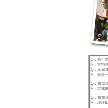
Q：為什
A：當初
Q：家庭
A：夫妻
Q：購屋
A：雲林
Q：購買
A：地坪6