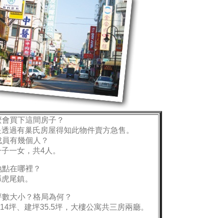
麼會買下這間房子？
是透過有巢氏房屋得知此物件賣方急售。
成員有幾個人？
一子一女，共4人。
地點在哪裡？
縣虎尾鎮。
坪數大小？格局為何？
.14坪、建坪35.5坪，大樓公寓共三房兩廳。