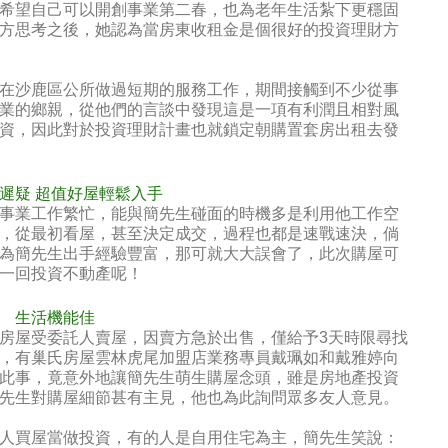
希望自己可以開創事業第二春，也為老年生活紮下更穩固
方思考之後，她認為當房東收租金是個很好的投資理財方
在沙鹿區公所做過短期的服務工作，期間接觸到不少從事
業的鄉親，從他們的言談中發現這是一項有利潤且相對風
資，因此對於投資理財計畫也就鎖定朝購置套房出租去發
遲疑 超值好屋輕鬆入手
事業工作繁忙，能與簡先生碰面的時機多是利用他工作空
，從最初看屋，甚至決定成交，過程也都是速戰速決，倘
為簡先生出手經驗豐富，那可就大大誤會了，此次購屋可
一回投資不動產呢！
 生活機能佳
房屋受委託人賣屋，因賣方急於出售，僅給予3天時限尋找
，有巢氏房屋雲林虎尾加盟店業務專員戴珮如和戴雅婷向
此事，竟意外地讓簡先生萌生購屋念頭，雖是房地產投資
先生對購屋細節甚有主見，他也為此詢問眾多友人意見。
人買屋當做投資，有的人是自用住宅為主，簡先生笑說：