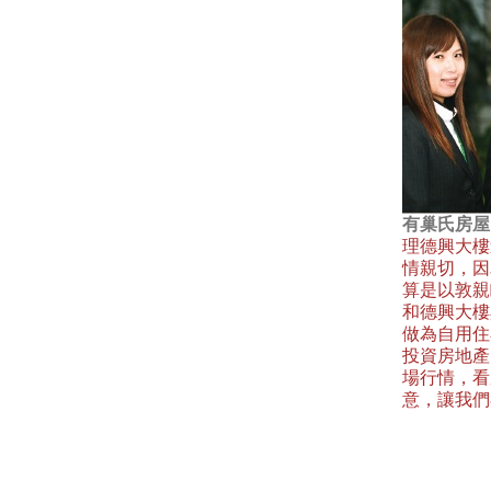
有巢氏房屋
理德興大樓
情親切，因
算是以敦親
和德興大樓
做為自用住
投資房地產
場行情，看
意，讓我們