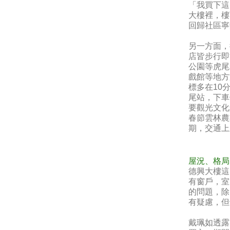
「我買下這
大樓裡，樓
回歸社區寧
另一方面，
店皆步行即
公園等虎尾
戲館等地方
標多在10
尾站，下車
要觀光文化
春節雲林農
期，交通上
屋況、格局
德興大樓這
有窗戶，室
的問題，除
有疑慮，但
戴珮如透露