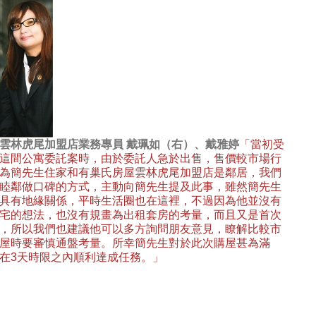
雲林虎尾加盟店業務專員 戴珮如（右）、戴雅婷
「當初受
這間公寓委託案時，由於委託人急於出售，售價較市場行
為簡先生住家和有巢氏房屋雲林虎尾加盟店是鄰居，我們
睦鄰做口碑的方式，主動向簡先生提及此事，雖然簡先生
具有地緣關係，平時生活圈也在這裡，不過因為他並沒有
宅的想法，也沒有規畫為出租套房的考量，而且又是首次
，所以我們也建議他可以多方詢問朋友意見，瞭解比較市
屋時要審慎通盤考量。所幸簡先生對於此次購屋甚為滿
在3天時限之內順利達成任務。」