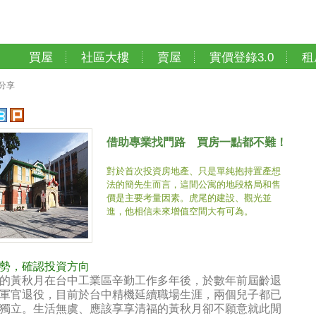
買屋
社區大樓
賣屋
實價登錄3.0
租
分享
借助專業找門路 買房一點都不難！
對於首次投資房地產、只是單純抱持置產想
法的簡先生而言，這間公寓的地段格局和售
價是主要考量因素。虎尾的建設、觀光並
進，他相信未來增值空間大有可為。
勢，確認投資方向
的黃秋月在台中工業區辛勤工作多年後，於數年前屆齡退
軍官退役，目前於台中精機延續職場生涯，兩個兒子都已
獨立。生活無虞、應該享享清福的黃秋月卻不願意就此閒