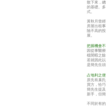
散下來，總
的基礎。多
式。
黃秋月曾經
房屋出租事
險不高的投
展。
把握機會不
因從事醫療
檔閒暇之餘
若就因此以
是簡先生頭
占地利之便
原先有巢氏
買方，恰巧
簡先生提及
新手，但簡
不同於有的