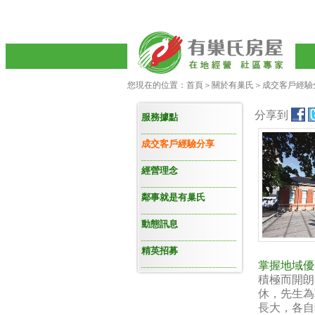
您現在的位置：
首頁
＞
關於有巢氏
＞
成交客戶經驗
分享到
服務據點
成交客戶經驗分享
經營理念
鄰事就是有巢氏
動態訊息
精英招募
掌握地域優
積極而開朗
休，先生為
長大，各自