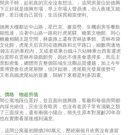
間房子時，起初真的完全沒有想法。」這間房屋位於德興
下正好就是德興市場，早上市場人聲鼎沸，但入夜後又能
靜，若日後自己居住，生活採買相當便利。
德興大樓鄰近中山路，星巴克、麥當勞、生機廚房等餐飲
能抵達，沿著中山路一路前行虎尾驛、糖業文物館、同心
糖廠相關主題空間，林森路上還有雲林故事館、雲林布袋
文化館，虎尾天后宮則在德興路和北平路口，細數周邊地
分鐘左右的車程內，又或者搭乘台鐵斗六站轉乘台西客運虎
位置即在雲林布袋戲館旁，因此不僅美食選擇多，而且主
景點密集，總體而言整個區域生活圈品質優越，加上今年
業博覽會在虎尾舉辦，佳評如潮，虎尾觀光發展後勢可
又有高鐵虎尾站的規畫，歸納下來都是利多因素。
、價格 物超所值
間公寓地段位置好，並且面向德興路，客廳和每個房間都
內採光絕佳，完全沒有暗房，也沒有老房子常有濕氣之類
了三面採光，還有兩個小陽台，簡先生原本對屋齡20年存
也在實際看屋後感到滿意。
，這間公寓最初開價280萬元，歷經兩個月依舊沒有適當