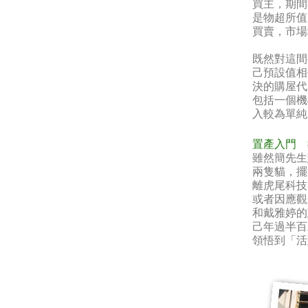
買主，期間
是物超所值
買賣，市場
既然對這間
己預設值相
決的購屋代
包括一個機
入較為單純
置產入門 
雖然簡先生
兩隻貓，擺
離虎尾科技
或者因應觀
和戴雅婷的
己年過半百
領悟到「活