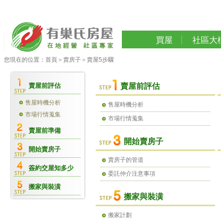
買屋
社區大
您現在的位置：
首頁
＞
賣房子
＞
賣屋5步驟
賣屋前評估
賣屋前評估
售屋時機分析
售屋時機分析
市場行情蒐集
市場行情蒐集
賣屋前準備
開始賣房子
開始賣房子
賣房子的管道
簽約交屋知多少
委託仲介注意事項
搬家與裝潢
搬家與裝潢
搬家計劃