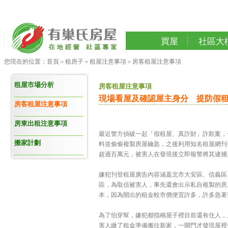
買屋
社區大
您現在的位置：
首頁
＞
租房子
＞
租屋注意事項
＞
房客租屋注意事項
租屋市場分析
房客租屋注意事項
現場看屋及確認屋主身分 提防假
房客租屋注意事項
房東出租注意事項
最近警方偵破一起「假租屋、真詐財」詐欺案，
搬家計劃
料並偷偷複製房屋鑰匙，之後利用知名租屋網刊
超過百萬元，被害人在發現後立即報警將其逮捕
嫌犯刊登租屋廣告內容涵蓋北市大安區、信義區
區，為取信被害人，事先還會出示私自複製的房
本，因為開出的租金較市價便宜許多，許多急著
為了怕穿幫，嫌犯都指稱屋子裡目前還有住人，
害人繳了租金準備搬往新家，一開門才發現屋裡