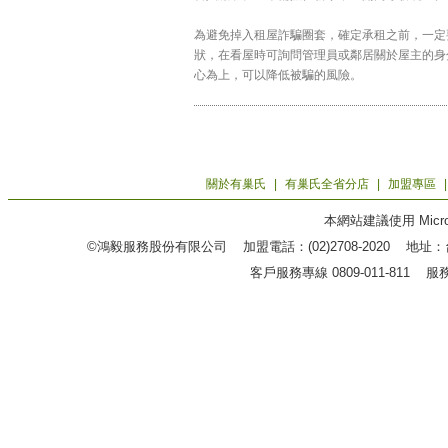
為避免掉入租屋詐騙圈套，確定承租之前，一定
狀，在看屋時可詢問管理員或鄰居關於屋主的身
心為上，可以降低被騙的風險。
關於有巢氏
|
有巢氏全省分店
|
加盟專區
本網站建議使用 Microso
©鴻毅服務股份有限公司 加盟電話：(02)2708-2020 地
客戶服務專線 0809-011-811 