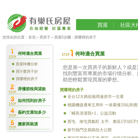
買屋
社區大
您現在的位置：
首頁
＞
買房子
＞
買屋5步驟 - 買哪裡的房子
何時適合買屋
何時適合買屋
買屋時機分析
您是第一次買房子的新鮮人？或是
買什麼房子好
找到豐富而專業的市場行情分析、
買哪裡的房子
助您輕鬆實現買屋的夢想。
弄懂節稅與貸款
買哪裡的房子
全台12大媽祖廟周邊房市一次看
如何找到好房子
桃園機捷通車五周年 一表看懂15站房價
簽約交屋知多少
「輔具清潔我+1」公益活動
西屯、南屯買氣旺 太平、東區1字頭CP
搬家與裝潢
新竹熱門交易路段大公開