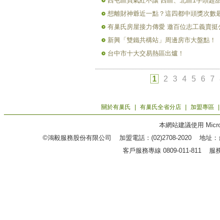
西屯區買氣紅不讓 西區、北區1字頭超
想離財神爺近一點？這四都中頭獎次數
有巢氏房屋接力傳愛 邀百位志工義賣挺
新興「雙鐵共構站」周邊房市大盤點！
台中市十大交易熱區出爐！
1
2
3
4
5
6
7
關於有巢氏
|
有巢氏全省分店
|
加盟專區
本網站建議使用 Microso
©鴻毅服務股份有限公司 加盟電話：(02)2708-2020 地
客戶服務專線 0809-011-811 