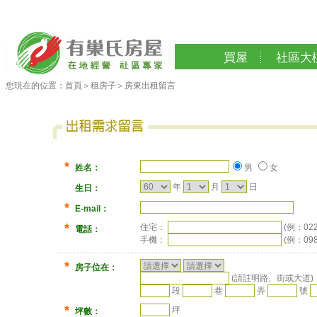
買屋
社區大
您現在的位置：
首頁
＞
租房子
＞
房東出租留言
*
姓名：
男
女
年
月
日
生日：
*
E-mail：
*
住宅：
(例：022
電話：
手機：
(例：09
*
房子位在：
(請註明路、街或大道)
段
巷
弄
號
*
坪
坪數：