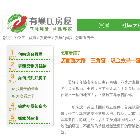
買屋
社區大
您現在的位置：
首頁
＞
買房子
＞
買屋5步驟 - 怎麼看房子
怎麼看房子
何時適合買屋
店面臨大路、三角窗，吸金效果一
弄懂節稅與貸款
如何找到好房子
看好今年陸客來台自由行商機，不少房產投資
卡位黃金店面。不過，何謂黃金店面？黃金店面
找房子的管道
什麼不一樣的地方？以下讓房市專家告訴你。
怎麼看房子
簽約交屋知多少
一般來說，黃金店面的成立條件，首先就是物
果，換句話說就是要能聚集人潮、錢朝。房市分
搬家與裝潢
基本要件，除此之外，店面本身如能面臨大路、
地段的店面，不但能為承租者創造更好的營業效
益。