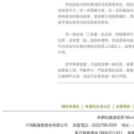
首先從臨大路和廣域的店面寬度來說，假設兩
也差異不大，但一店緊鄰大路，另一店則藏身在
挾有較佳的曝光效果，更能吸引過路客矚目，增
多半會比巷弄內的店面來得更高。
另一種俗成「三角窗」的店面，同樣獲得不少
位置，具有雙「面」臨路的優勢，也就是曝光效
均月租金往往會比傳統店面貴上3成以上，如果
行情。
房市專家提醒，不論投資哪一種店面，最重要
效聚集人潮，坪數再大、門面再寬的店面，都無
日後轉手出讓，也說不定會形成一個大問題。
關於有巢氏
|
有巢氏全省分店
|
加盟專區
本網站建議使用 Microso
©鴻毅服務股份有限公司 加盟電話：(02)2708-2020 地
客戶服務專線 0809-011-811 