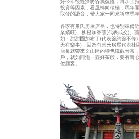
好今年後經濟將谷底復甦，再加上
投資等因素，看屋轉向積極，馬年
取發的諧音，帶大家一同來祈求馬
各家有巢氏房屋店長，也特別準備近
業績旺)、柳橙加香蕉(代表成交)、
如：甜甜圈加布丁(代表簽約簽不停)
天有樂事)，因為有巢氏房屋代表社
店長就帶來文山區的特色鐵觀音茶
戶，就如同泡一壺好茶般，要有耐
位顧客。