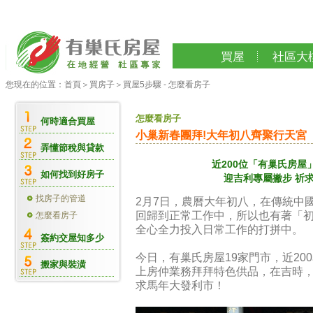
買屋
社區大
您現在的位置：
首頁
＞
買房子
＞
買屋5步驟 - 怎麼看房子
怎麼看房子
何時適合買屋
小巢新春團拜!大年初八齊聚行天宮
弄懂節稅與貸款
近200位「有巢氏房屋
如何找到好房子
迎吉利專屬撇步 祈
找房子的管道
2月7日，農曆大年初八，在傳統中
回歸到正常工作中，所以也有著「
怎麼看房子
全心全力投入日常工作的打拼中。
簽約交屋知多少
今日，有巢氏房屋19家門市，近2
搬家與裝潢
上房仲業務拜拜特色供品，在吉時
求馬年大發利市！